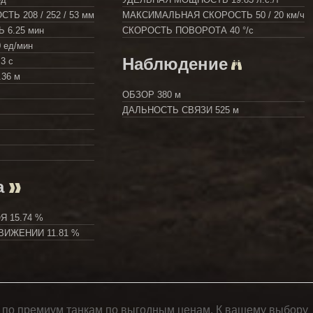
ОСТЬ
208 / 252 / 53 мм
МАКСИМАЛЬНАЯ СКОРОСТЬ
50 / 20 км/ч
ТЬ
6.25 мин
СКОРОСТЬ ПОВОРОТА
40 °/с
 ед/мин
Наблюдение
.3 с
.36 м
ОБЗОР
380 м
ДАЛЬНОСТЬ СВЯЗИ
525 м
а
ОЯ
15.74 %
ДВИЖЕНИИ
11.81 %
 по премиум танкам по выгодным ценам. К вашему выбору