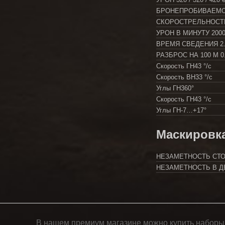
БРОНЕПРОБИВАЕМ
СКОРОСТРЕЛЬНОС
УРОН В МИНУТУ
2000
ВРЕМЯ СВЕДЕНИЯ
2
РАЗБРОС НА 100 М
0
Скорость ГН
43 °/с
Скорость ВН
33 °/с
Углы ГН
360°
Скорость ГН
43 °/с
Углы ГН
-7…+17°
Маскировк
НЕЗАМЕТНОСТЬ СТ
НЕЗАМЕТНОСТЬ В 
В нашем премиум магазине можно купить наборы